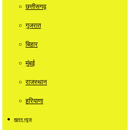
छत्तीसगढ़
गुजरात
बिहार
मुंबई
राजस्थान
हरियाणा
खनन न्यूज़