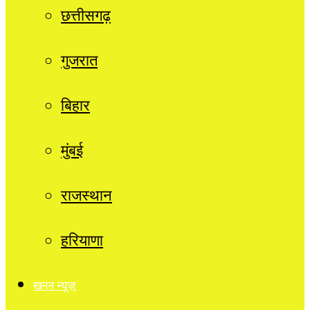
छत्तीसगढ़
गुजरात
बिहार
मुंबई
राजस्थान
हरियाणा
खनन न्यूज़