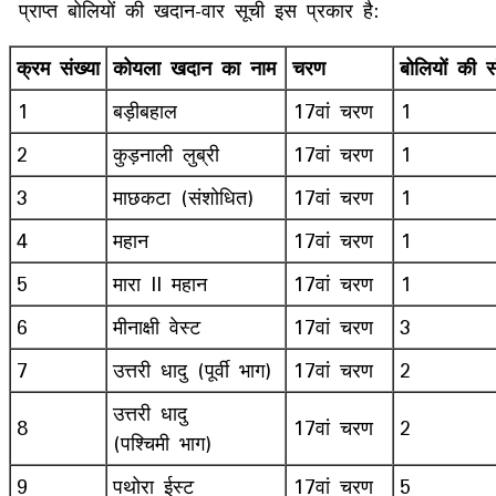
प्राप्त बोलियों की खदान-वार सूची इस प्रकार है:
क्रम
संख्या
कोयला
खदान
का
नाम
चरण
बोलियों
की
स
1
बड़ीबहाल
17वां चरण
1
2
कुड़नाली लुब्री
17वां चरण
1
3
माछकटा (संशोधित)
17वां चरण
1
4
महान
17वां चरण
1
5
मारा II महान
17वां चरण
1
6
मीनाक्षी वेस्ट
17वां चरण
3
7
उत्तरी धादु (पूर्वी भाग)
17वां चरण
2
उत्तरी धादु
8
17वां चरण
2
(पश्चिमी भाग)
9
पथोरा ईस्ट
17वां चरण
5