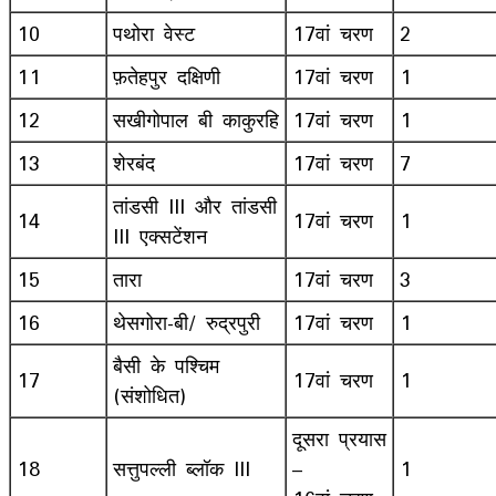
10
पथोरा वेस्ट
17वां चरण
2
11
फ़तेहपुर दक्षिणी
17वां चरण
1
12
सखीगोपाल बी काकुरहि
17वां चरण
1
13
शेरबंद
17वां चरण
7
तांडसी III और तांडसी
14
17वां चरण
1
III एक्सटेंशन
15
तारा
17वां चरण
3
16
थेसगोरा-बी/ रुद्रपुरी
17वां चरण
1
बैसी के पश्चिम
17
17वां चरण
1
(संशोधित)
दूसरा प्रयास
18
सत्तुपल्ली ब्लॉक III
–
1