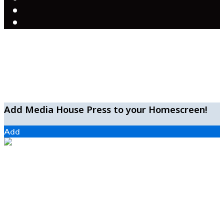
X
YouTube
Facebook
WhatsApp
Telegram
Add Media House Press to your Homescreen!
Add