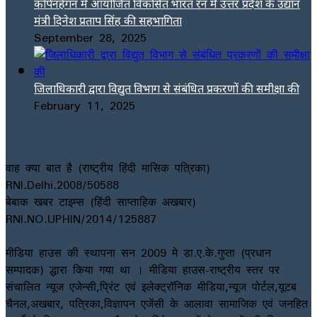
कोपेनहेगन में आयोजित विकसित भारत रन में उत्तर प्रदेश के उद्यान
मंत्री दिनेश प्रताप सिंह की सहभागिता
September 28, 2025
जिलाधिकारी द्वारा विद्युत विभाग से संबंधित प्रकरणों की समीक्षा की
February 11, 2025
वाह क्या बात है (राष्ट्रीय हिंदी मासिक पत्रिका)
RNI.Delhi.2008/50588
बेबाक खबर टाइम्स (हिंदी साप्ताहिक अखबार)
RNI.NO.UPHIN/2014/125887
मीडिया हाउस की स्थापना सन 2009 मे डा.ए.के.गुप्ता (प्रधान
सम्पादक) द्धारा किया गया था । मीडिया हाउस-राष्ट्रीय स्तर पर
संचालित न्यूज एजेन्सी,प्रिंट एवं इलेक्ट्रॉनिक मीडिया,न्यूज पोर्टल,यूटब
चैनल,अखबार, पत्रिका,विज्ञापन एजेंसी के आलावा सामाजिक एवं जनहित