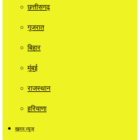
छत्तीसगढ़
गुजरात
बिहार
मुंबई
राजस्थान
हरियाणा
खनन न्यूज़