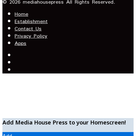
Email
© 2026 mediahousepress All Rights Reserved.
address
Home
Establishment
Contact Us
Privacy Policy
Apps
Facebook
X
YouTube
Facebook
WhatsApp
Telegram
Add Media House Press to your Homescreen!
Add