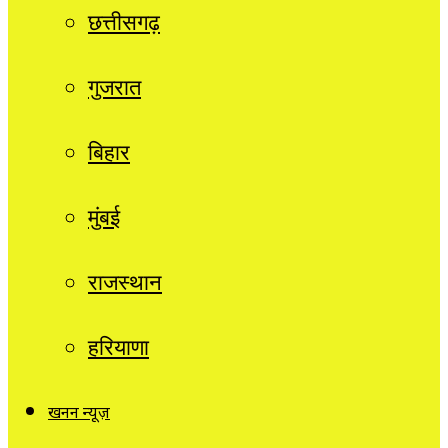
छत्तीसगढ़
गुजरात
बिहार
मुंबई
राजस्थान
हरियाणा
खनन न्यूज़