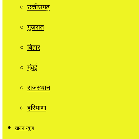
छत्तीसगढ़
गुजरात
बिहार
मुंबई
राजस्थान
हरियाणा
खनन न्यूज़