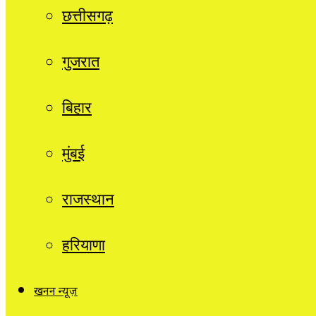
छत्तीसगढ़
गुजरात
बिहार
मुंबई
राजस्थान
हरियाणा
खनन न्यूज़