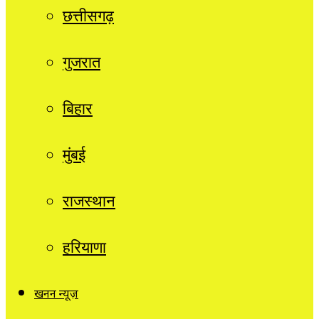
छत्तीसगढ़
गुजरात
बिहार
मुंबई
राजस्थान
हरियाणा
खनन न्यूज़