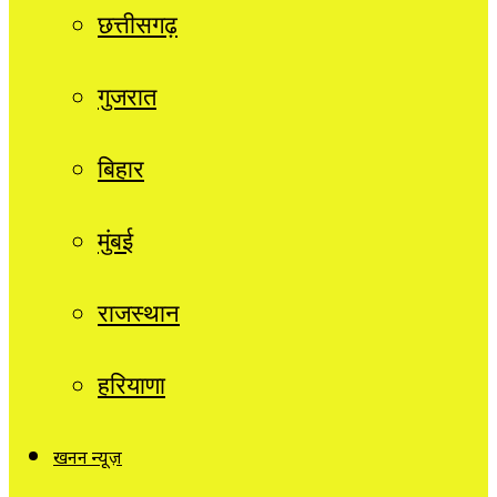
छत्तीसगढ़
गुजरात
बिहार
मुंबई
राजस्थान
हरियाणा
खनन न्यूज़