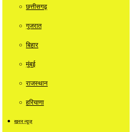
छत्तीसगढ़
गुजरात
बिहार
मुंबई
राजस्थान
हरियाणा
खनन न्यूज़