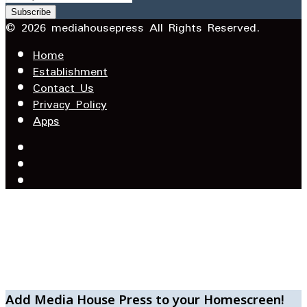
your
Email
© 2026 mediahousepress All Rights Reserved.
address
Home
Establishment
Contact Us
Privacy Policy
Apps
Facebook
X
YouTube
Facebook
WhatsApp
Telegram
Add Media House Press to your Homescreen!