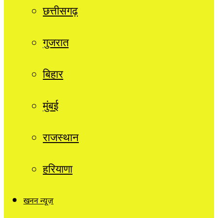
छत्तीसगढ़
गुजरात
बिहार
मुंबई
राजस्थान
हरियाणा
खनन न्यूज़