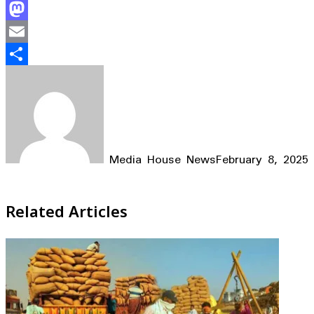
Facebook
Mastodon
Email
Share
Media House News
February 8, 2025
Facebook
X
LinkedIn
WhatsApp
Telegram
Related Articles