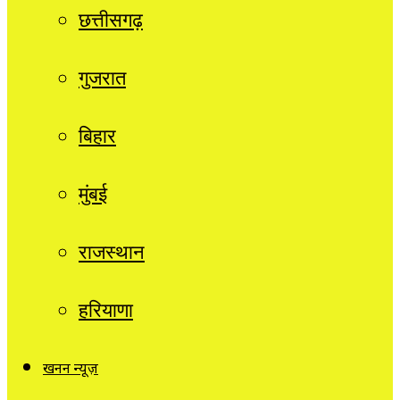
छत्तीसगढ़
गुजरात
बिहार
मुंबई
राजस्थान
हरियाणा
खनन न्यूज़