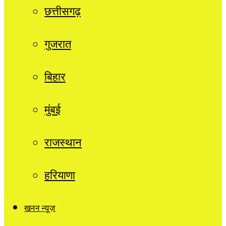
छत्तीसगढ़
गुजरात
बिहार
मुंबई
राजस्थान
हरियाणा
खनन न्यूज़