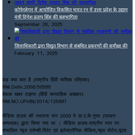
कोपेनहेगन में आयोजित विकसित भारत रन में उत्तर प्रदेश के उद्यान
मंत्री दिनेश प्रताप सिंह की सहभागिता
September 28, 2025
जिलाधिकारी द्वारा विद्युत विभाग से संबंधित प्रकरणों की समीक्षा की
February 11, 2025
वाह क्या बात है (राष्ट्रीय हिंदी मासिक पत्रिका)
RNI.Delhi.2008/50588
बेबाक खबर टाइम्स (हिंदी साप्ताहिक अखबार)
RNI.NO.UPHIN/2014/125887
मीडिया हाउस की स्थापना सन 2009 मे डा.ए.के.गुप्ता (प्रधान
सम्पादक) द्धारा किया गया था । मीडिया हाउस-राष्ट्रीय स्तर पर
संचालित न्यूज एजेन्सी,प्रिंट एवं इलेक्ट्रॉनिक मीडिया,न्यूज पोर्टल,यूटब