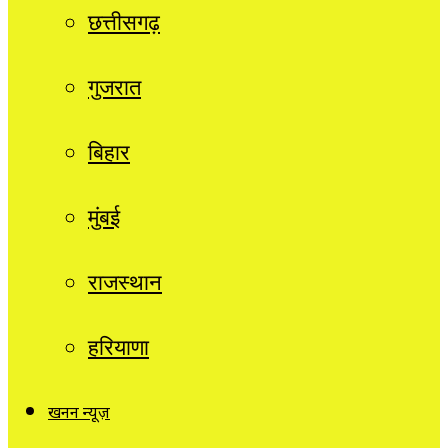
छत्तीसगढ़
गुजरात
बिहार
मुंबई
राजस्थान
हरियाणा
खनन न्यूज़