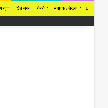
Sidebar
ण न्यूज़
खेल जगत
गैलरी
संपादक / लेखक