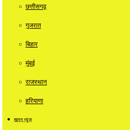
छत्तीसगढ़
गुजरात
बिहार
मुंबई
राजस्थान
हरियाणा
खनन न्यूज़