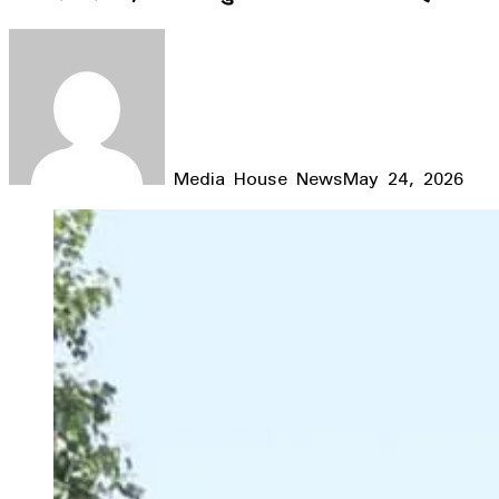
Media House News
May 24, 2026
Facebook
X
LinkedIn
WhatsApp
Telegram