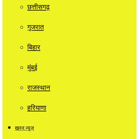
छत्तीसगढ़
गुजरात
बिहार
मुंबई
राजस्थान
हरियाणा
खनन न्यूज़