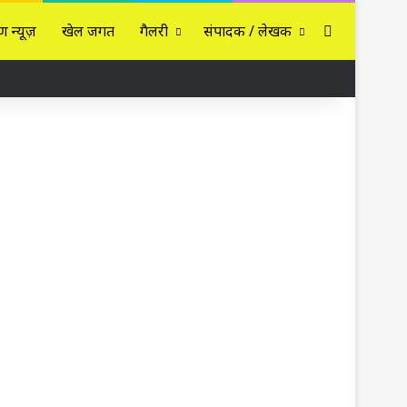
Sidebar
ण न्यूज़
खेल जगत
गैलरी
संपादक / लेखक