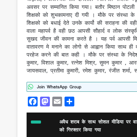
अवसर पर सम्मानित किया गया। बतौर मिष्ठान पोटली
शिक्षको को शुभकामनाए दी गयी । मौके पर संस्था के
शिक्षको को बधाई देते उनके कार्यो की सराहना की व
वाला महापर्व है वही छठ आपसी सौहार्द व लोक संस्कृत
सुखद जीवन की कामना करते है । यह पर्व आपसी मिल्लत
वातावरण मे मनाने का लोगो से आह्वान किया साथ ही
परहेज करने की बात कही । मौके पर संस्था के निदेशक
कुमार, विशाल कुमार, रत्नेश मिश्र, सुमन कुमार , आ
जायसवाल, प्रतीमा कुमारी, रमेश कुमार, रंजीत शर्मा, 
Join WhatsApp Group
F
M
E
S
a
a
m
h
c
st
ai
ar
अवैध शराब के साथ सोशल मीडिया पर वायरल
e
o
l
e
को गिरफ्तार किया गया