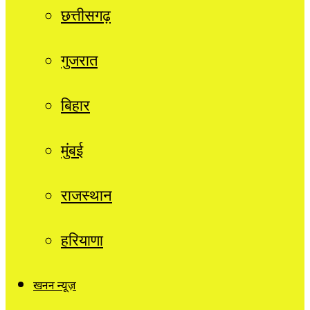
छत्तीसगढ़
गुजरात
बिहार
मुंबई
राजस्थान
हरियाणा
खनन न्यूज़