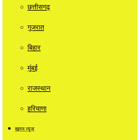
छत्तीसगढ़
गुजरात
बिहार
मुंबई
राजस्थान
हरियाणा
खनन न्यूज़