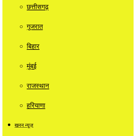
छत्तीसगढ़
गुजरात
बिहार
मुंबई
राजस्थान
हरियाणा
खनन न्यूज़