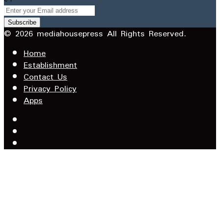
Enter
your
Email
© 2026 mediahousepress All Rights Reserved.
address
Home
Establishment
Contact Us
Privacy Policy
Apps
Facebook
X
YouTube
Facebook
WhatsApp
Telegram