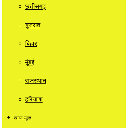
छत्तीसगढ़
गुजरात
बिहार
मुंबई
राजस्थान
हरियाणा
खनन न्यूज़