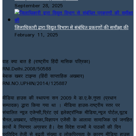
September 28, 2025
जिलाधिकारी द्वारा विद्युत विभाग से संबंधित प्रकरणों की समीक्षा की
February 11, 2025
वाह क्या बात है (राष्ट्रीय हिंदी मासिक पत्रिका)
RNI.Delhi.2008/50588
बेबाक खबर टाइम्स (हिंदी साप्ताहिक अखबार)
RNI.NO.UPHIN/2014/125887
मीडिया हाउस की स्थापना सन 2009 मे डा.ए.के.गुप्ता (प्रधान
सम्पादक) द्धारा किया गया था । मीडिया हाउस-राष्ट्रीय स्तर पर
संचालित न्यूज एजेन्सी,प्रिंट एवं इलेक्ट्रॉनिक मीडिया,न्यूज पोर्टल,यूटब
चैनल,अखबार, पत्रिका,विज्ञापन एजेंसी के आलावा सामाजिक एवं जनहित
कार्यो मे निरन्तर अग्रसर है। देश विदेश राज्यों मे पाठकों की दिन
प्रतिदिन तेजी से बढ़ती संख्या व लोकप्रियता के कारण मीडिया हाउस