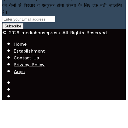
का तेजी से विस्तार व अग्रसर होना संस्था के लिए एक बड़ी उपलब्धि
है।
Enter
your
Email
© 2026 mediahousepress All Rights Reserved.
address
Home
Establishment
Contact Us
Privacy Policy
Apps
Facebook
X
YouTube
Facebook
WhatsApp
Telegram