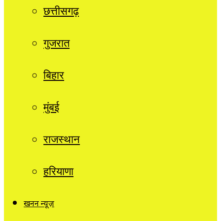
छत्तीसगढ़
गुजरात
बिहार
मुंबई
राजस्थान
हरियाणा
खनन न्यूज़