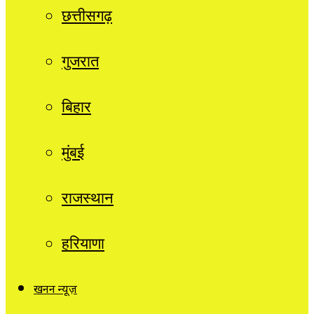
छत्तीसगढ़
गुजरात
बिहार
मुंबई
राजस्थान
हरियाणा
खनन न्यूज़