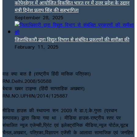
कोपेनहेगन में आयोजित विकसित भारत रन में उत्तर प्रदेश के उद्यान
मंत्री दिनेश प्रताप सिंह की सहभागिता
September 28, 2025
जिलाधिकारी द्वारा विद्युत विभाग से संबंधित प्रकरणों की समीक्षा की
February 11, 2025
वाह क्या बात है (राष्ट्रीय हिंदी मासिक पत्रिका)
RNI.Delhi.2008/50588
बेबाक खबर टाइम्स (हिंदी साप्ताहिक अखबार)
RNI.NO.UPHIN/2014/125887
मीडिया हाउस की स्थापना सन 2009 मे डा.ए.के.गुप्ता (प्रधान
सम्पादक) द्धारा किया गया था । मीडिया हाउस-राष्ट्रीय स्तर पर
संचालित न्यूज एजेन्सी,प्रिंट एवं इलेक्ट्रॉनिक मीडिया,न्यूज पोर्टल,यूटब
चैनल,अखबार, पत्रिका,विज्ञापन एजेंसी के आलावा सामाजिक एवं जनहित