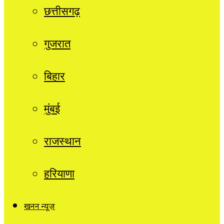
छत्तीसगढ़
गुजरात
बिहार
मुंबई
राजस्थान
हरियाणा
खनन न्यूज़