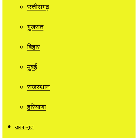
छत्तीसगढ़
गुजरात
बिहार
मुंबई
राजस्थान
हरियाणा
खनन न्यूज़