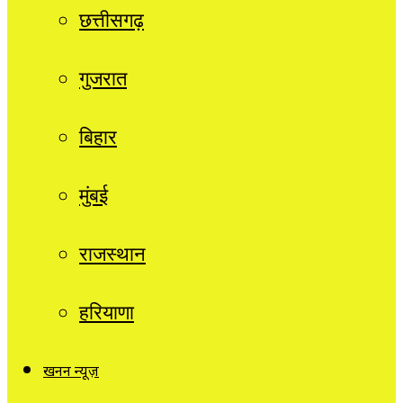
छत्तीसगढ़
गुजरात
बिहार
मुंबई
राजस्थान
हरियाणा
खनन न्यूज़