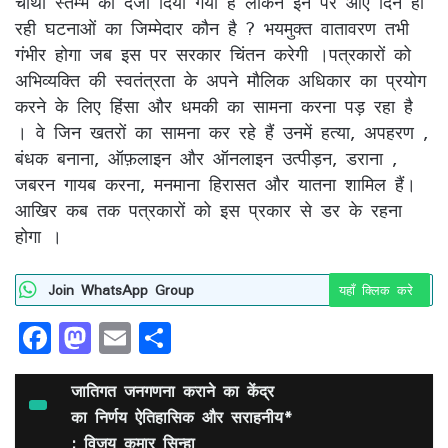
चौथा स्तम्भ का दर्जा दिया गया है लेकिन इन पर आए दिन हो
रही घटनाओं का जिम्मेदार कौन है ? भयमुक्त वातावरण तभी
गंभीर होगा जब इस पर सरकार चिंतन करेगी ।पत्रकारों को
अभिव्यक्ति की स्वतंत्रता के अपने मौलिक अधिकार का प्रयोग
करने के लिए हिंसा और धमकी का सामना करना पड़ रहा है
। वे जिन खतरों का सामना कर रहे हैं उनमें हत्या, अपहरण ,
बंधक बनाना, ऑफ़लाइन और ऑनलाइन उत्पीड़न, डराना ,
जबरन गायब करना, मनमाना हिरासत और यातना शामिल हैं।
आखिर कब तक पत्रकारों को इस प्रकार से डर के रहना
होगा ।
Join WhatsApp Group
यहाँ क्लिक करे
F
M
E
S
a
a
m
h
c
st
ai
ar
जातिगत जनगणना कराने का केंद्र
e
का निर्णय ऐतिहासिक और सराहनीय*
o
l
e
: विजय कुमार सिन्हा