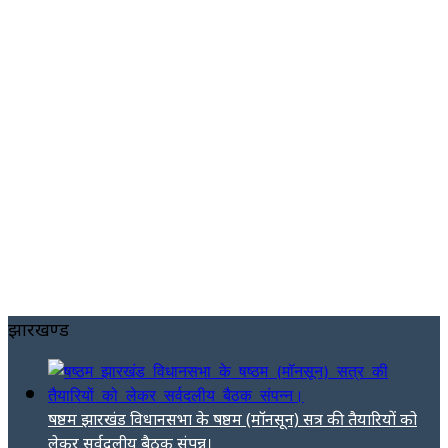
झारखण्ड
षष्ठम झारखंड विधानसभा के षष्ठम (मॉनसून) सत्र की तैयारियों को
लेकर सर्वदलीय बैठक संपन्न।