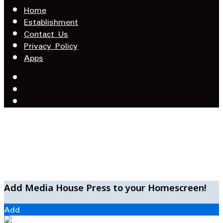
address
Home
Establishment
Contact Us
Privacy Policy
Apps
Facebook
X
YouTube
Facebook
WhatsApp
Telegram
Add Media House Press to your Homescreen!
Add