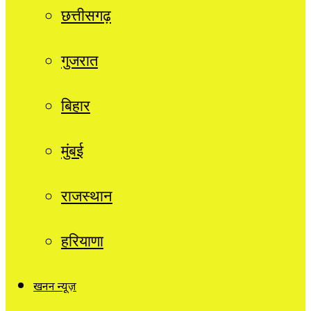
छत्तीसगढ़
गुजरात
बिहार
मुंबई
राजस्थान
हरियाणा
खनन न्यूज़