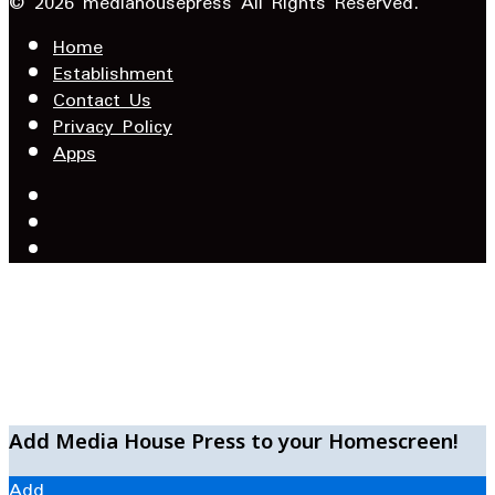
Email
© 2026 mediahousepress All Rights Reserved.
address
Home
Establishment
Contact Us
Privacy Policy
Apps
Facebook
X
YouTube
Facebook
WhatsApp
Telegram
Add Media House Press to your Homescreen!
Add