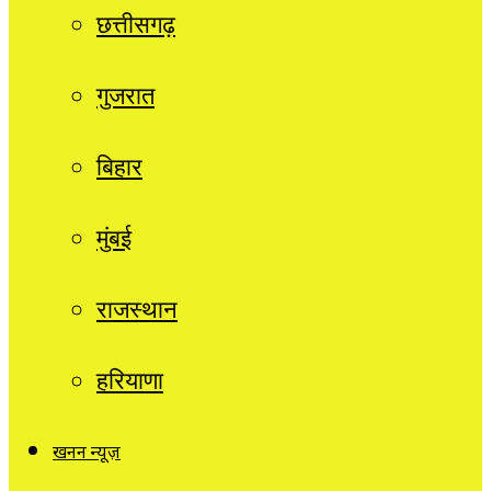
छत्तीसगढ़
गुजरात
बिहार
मुंबई
राजस्थान
हरियाणा
खनन न्यूज़