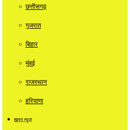
छत्तीसगढ़
गुजरात
बिहार
मुंबई
राजस्थान
हरियाणा
खनन न्यूज़