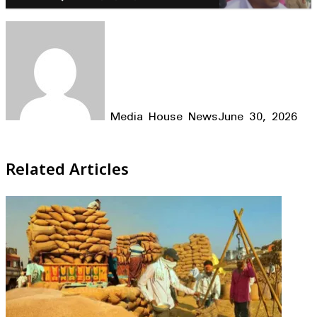
Media House News
June 30, 2026
Facebook
X
LinkedIn
WhatsApp
Telegram
Related Articles