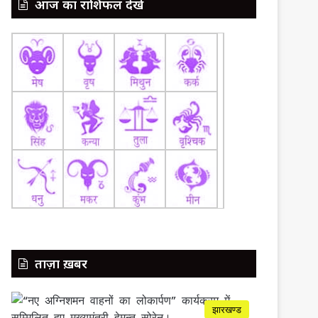
आज का राशिफल देखें
ताज़ा ख़बर
झारखण्ड