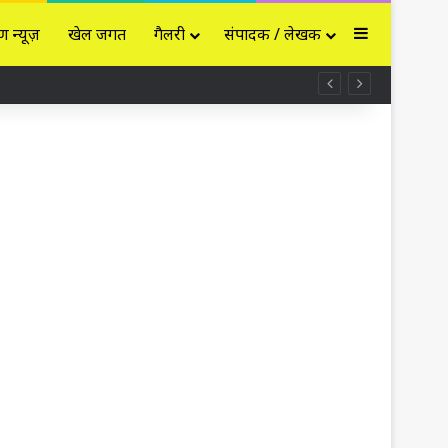
Sidebar
ण न्यूज़
खेल जगत
गैलरी
संपादक / लेखक