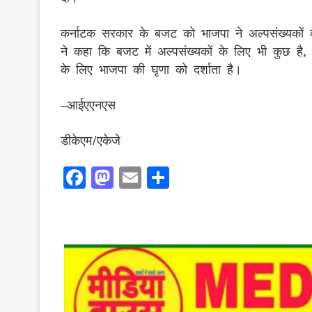
कर्नाटक सरकार के बजट को भाजपा ने अल्पसंख्यकों 
ने कहा कि बजट में अल्पसंख्यकों के लिए भी कुछ है,
के लिए भाजपा की घृणा को दर्शाता है।
–आईएएनएस
डीकेएम/एकेजे
F
M
E
S
a
a
m
h
c
st
ai
ar
e
o
l
e
b
d
o
o
o
n