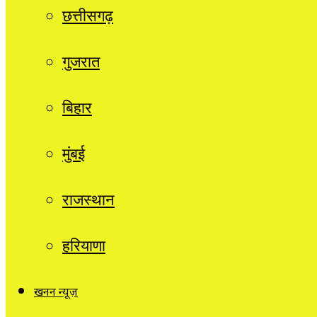
छत्तीसगढ़
गुजरात
बिहार
मुंबई
राजस्थान
हरियाणा
खनन न्यूज़