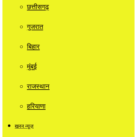
छत्तीसगढ़
गुजरात
बिहार
मुंबई
राजस्थान
हरियाणा
खनन न्यूज़