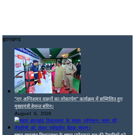
झारखण्ड
“नए अग्निशमन वाहनों का लोकार्पण” कार्यक्रम में सम्मिलित हुए
मुख्यमंत्री हेमन्त सोरेन।
August 6, 2026
षष्ठम झारखंड विधानसभा के षष्ठम (मॉनसून) सत्र की तैयारियों को