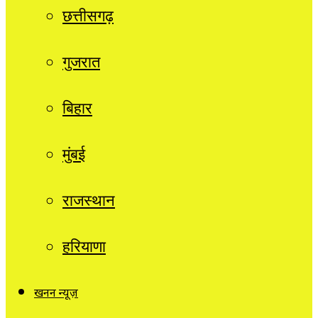
छत्तीसगढ़
गुजरात
बिहार
मुंबई
राजस्थान
हरियाणा
खनन न्यूज़