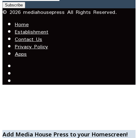
your
Email
© 2026 mediahousepress All Rights Reserved.
address
Home
Establishment
Contact Us
Privacy Policy
Apps
Facebook
X
YouTube
Facebook
WhatsApp
Telegram
Add Media House Press to your Homescreen!