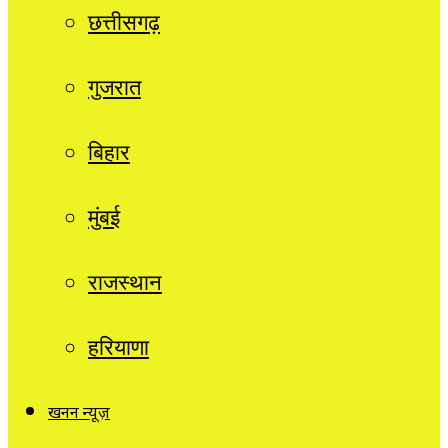
छत्तीसगढ़
गुजरात
बिहार
मुंबई
राजस्थान
हरियाणा
खनन न्यूज़