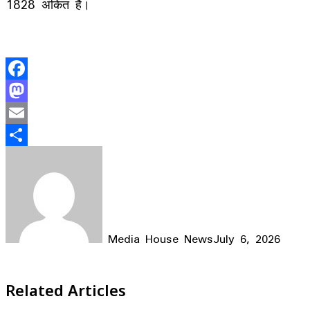
1828 अंकित है।
Facebook
Mastodon
Email
Share
Media House News
July 6, 2026
Facebook
X
LinkedIn
WhatsApp
Telegram
Related Articles