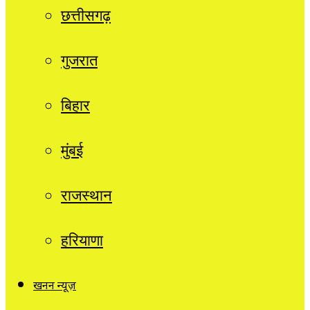
छत्तीसगढ़
गुजरात
बिहार
मुंबई
राजस्थान
हरियाणा
खनन न्यूज़