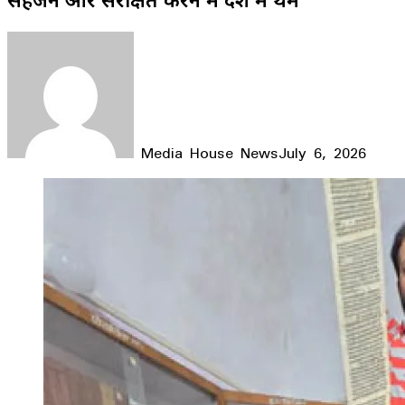
Media House News
July 6, 2026
Facebook
X
LinkedIn
WhatsApp
Telegram