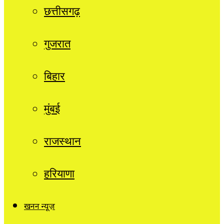
छत्तीसगढ़
गुजरात
बिहार
मुंबई
राजस्थान
हरियाणा
खनन न्यूज़