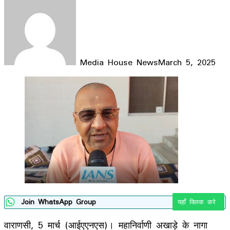
Media House News
March 5, 2025
Facebook
X
LinkedIn
WhatsApp
Telegram
Join WhatsApp Group
यहाँ क्लिक करे
वाराणसी, 5 मार्च (आईएएनएस)। महानिर्वाणी अखाड़े के नागा