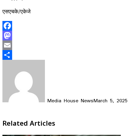
एसएचके/एकेजे
Facebook
Mastodon
Email
Share
Media House News
March 5, 2025
Facebook
X
LinkedIn
WhatsApp
Telegram
Related Articles