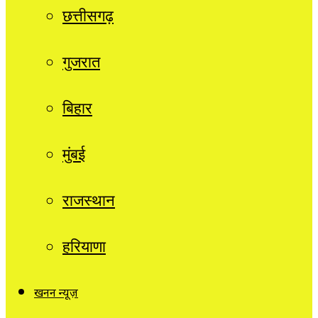
छत्तीसगढ़
गुजरात
बिहार
मुंबई
राजस्थान
हरियाणा
खनन न्यूज़