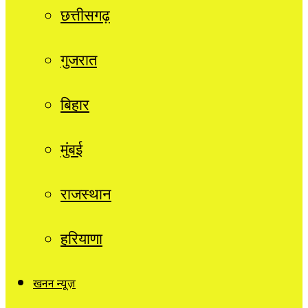
छत्तीसगढ़
गुजरात
बिहार
मुंबई
राजस्थान
हरियाणा
खनन न्यूज़