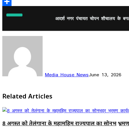
Email
Share
आदर्श नगर पंचायत चोपन शौचालय के बगल मे
Media House News
June 13, 2026
Facebook
X
LinkedIn
WhatsApp
Telegram
Related Articles
8 अगस्त को तेलंगाना के महामहिम राज्यपाल का सोनभद्र भ्रमण 