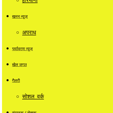
हरियाणा
खनन न्यूज़
अपराध
पर्यावरण न्यूज़
खेल जगत
गैलरी
सोशल वर्क
संपादक / लेखक