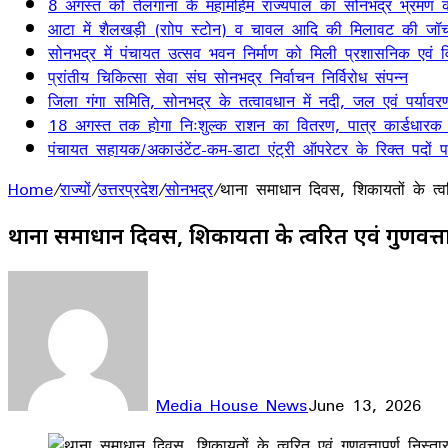
8 अगस्त को तेलंगाना के महामहिम राज्यपाल का सोनभद्र भ्रमण का
आटा में शैलखड़ी (राोप स्टोन) व चावल आदि की मिलावट की जॉच
सोनभद्र में पंचायत उत्सव भवन निर्माण को मिली प्रशासनिक एवं वित
प्रांतीय चिकित्सा सेवा संघ सोनभद्र निर्वाचन निर्विरोध संपन्न
जिला गंगा समिति, सोनभद्र के तत्वावधान में नदी, जल एवं पर्यावर
18 अगस्त तक होगा निःशुल्क राशन का वितरण, पात्र कार्डधारक
पंचायत सहायक/अकाउंटेंट-कम-डाटा एंट्री ऑपरेटर के रिक्त पदों पर 
Home
/
राज्यों
/
उत्तरप्रदेश
/
सोनभद्र
/
थाना समाधान दिवस, शिकायतों के त्वरि
थाना समाधान दिवस, शिकायतों के त्वरित एवं गुणवत्त
Media House News
June 13, 2026
Facebook
X
LinkedIn
WhatsApp
Telegram