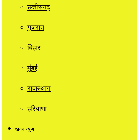
छत्तीसगढ़
गुजरात
बिहार
मुंबई
राजस्थान
हरियाणा
खनन न्यूज़