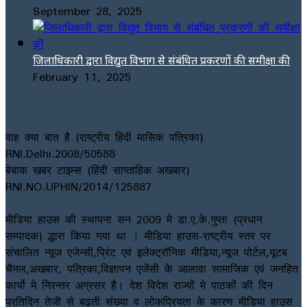
September 28, 2025
जिलाधिकारी द्वारा विद्युत विभाग से संबंधित प्रकरणों की समीक्षा की
February 11, 2025
वाह क्या बात है (राष्ट्रीय हिंदी मासिक पत्रिका)
RNI.Delhi.2008/50588
बेबाक खबर टाइम्स (हिंदी साप्ताहिक अखबार)
RNI.NO.UPHIN/2014/125887
मीडिया हाउस की स्थापना सन 2009 मे डा.ए.के.गुप्ता (प्रधान
सम्पादक) द्धारा किया गया था । मीडिया हाउस-राष्ट्रीय स्तर पर
संचालित न्यूज एजेन्सी,प्रिंट एवं इलेक्ट्रॉनिक मीडिया,न्यूज पोर्टल,यूटब
चैनल,अखबार, पत्रिका,विज्ञापन एजेंसी के आलावा सामाजिक एवं जनहित
कार्यो मे निरन्तर अग्रसर है। देश विदेश राज्यों मे पाठकों की दिन
प्रतिदिन तेजी से बढ़ती संख्या व लोकप्रियता के कारण मीडिया हाउस