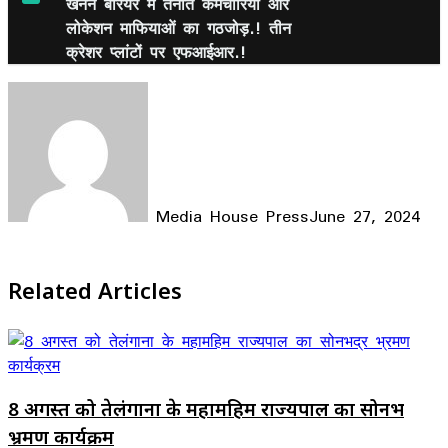
खनन बैरियर में तैनात कर्मचारियों और
लोकेशन माफियाओं का गठजोड़.! तीन
क्रेशर प्लांटों पर एफआईआर.!
Media House Press
June 27, 2024
Facebook
X
LinkedIn
WhatsApp
Telegram
Related Articles
8 अगस्त को तेलंगाना के महामहिम राज्यपाल का सोनभद्र
भ्रमण कार्यक्रम