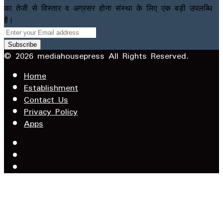
का तेजी से विस्तार व अग्रसर होना संस्था के लिए एक बड़ी उपलब्धि
है।
Enter
your
Email
© 2026 mediahousepress All Rights Reserved.
address
Home
Establishment
Contact Us
Privacy Policy
Apps
Facebook
X
YouTube
Facebook
WhatsApp
Telegram