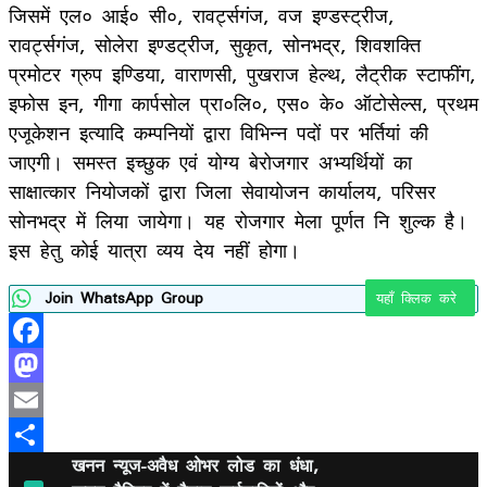
जिसमें एल० आई० सी०, रावर्ट्सगंज, वज इण्डस्ट्रीज,
रावर्ट्सगंज, सोलेरा इण्डट्रीज, सुकृत, सोनभद्र, शिवशक्ति
प्रमोटर ग्रुप इण्डिया, वाराणसी, पुखराज हेल्थ, लैट्रीक स्टाफींग,
इफोस इन, गीगा कार्पसोल प्रा०लि०, एस० के० ऑटोसेल्स, प्रथम
एजूकेशन इत्यादि कम्पनियों द्वारा विभिन्न पदों पर भर्तियां की
जाएगी। समस्त इच्छुक एवं योग्य बेरोजगार अभ्यर्थियों का
साक्षात्कार नियोजकों द्वारा जिला सेवायोजन कार्यालय, परिसर
सोनभद्र में लिया जायेगा। यह रोजगार मेला पूर्णत नि शुल्क है।
इस हेतु कोई यात्रा व्यय देय नहीं होगा।
Join WhatsApp Group
यहाँ क्लिक करे
Facebook
Mastodon
Email
खनन न्यूज-अवैध ओभर लोड का धंधा,
Share