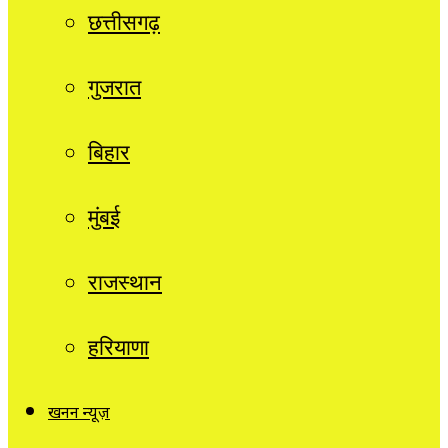
छत्तीसगढ़
गुजरात
बिहार
मुंबई
राजस्थान
हरियाणा
खनन न्यूज़