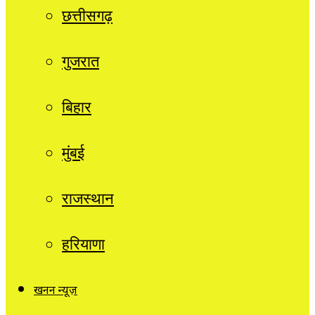
छत्तीसगढ़
गुजरात
बिहार
मुंबई
राजस्थान
हरियाणा
खनन न्यूज़