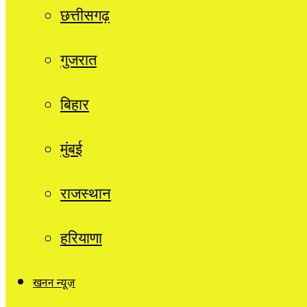
छत्तीसगढ़
गुजरात
बिहार
मुंबई
राजस्थान
हरियाणा
खनन न्यूज़