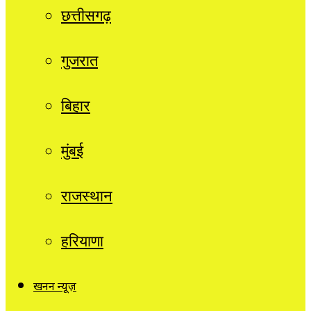
छत्तीसगढ़
गुजरात
बिहार
मुंबई
राजस्थान
हरियाणा
खनन न्यूज़