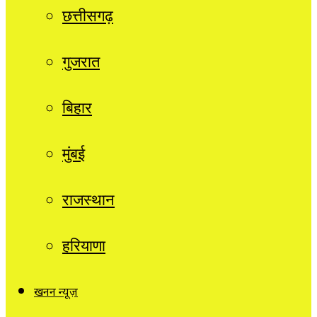
छत्तीसगढ़
गुजरात
बिहार
मुंबई
राजस्थान
हरियाणा
खनन न्यूज़