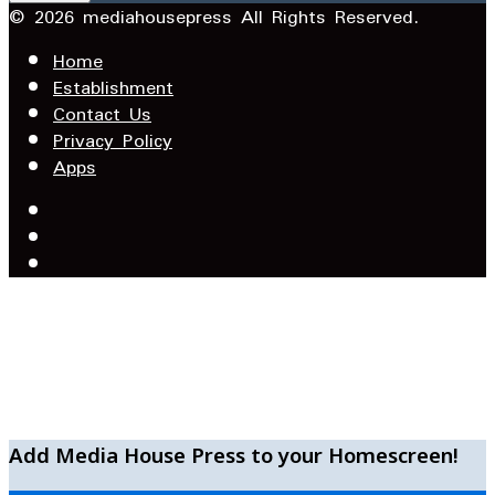
Email
© 2026 mediahousepress All Rights Reserved.
address
Home
Establishment
Contact Us
Privacy Policy
Apps
Facebook
X
YouTube
Facebook
WhatsApp
Telegram
Add Media House Press to your Homescreen!