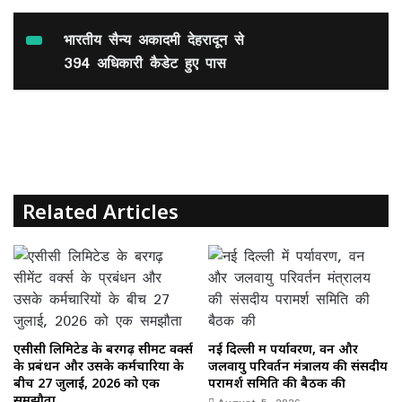
a
a
m
h
c
st
ai
ar
भारतीय सैन्य अकादमी देहरादून से
e
o
l
e
394 अधिकारी कैडेट हुए पास
b
d
o
o
o
n
k
Related Articles
एसीसी लिमिटेड के बरगढ़ सीमेंट वर्क्स
नई दिल्ली में पर्यावरण, वन और
के प्रबंधन और उसके कर्मचारियों के
जलवायु परिवर्तन मंत्रालय की संसदीय
बीच 27 जुलाई, 2026 को एक
परामर्श समिति की बैठक की
समझौता