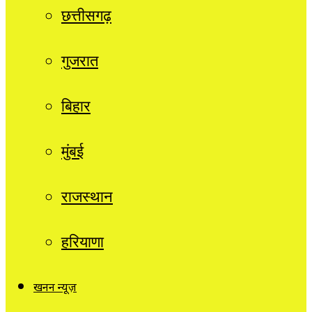
छत्तीसगढ़
गुजरात
बिहार
मुंबई
राजस्थान
हरियाणा
खनन न्यूज़