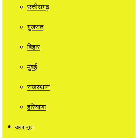
छत्तीसगढ़
गुजरात
बिहार
मुंबई
राजस्थान
हरियाणा
खनन न्यूज़