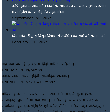
कोपेनहेगन में आयोजित विकसित भारत रन में उत्तर प्रदेश के उद्यान
मंत्री दिनेश प्रताप सिंह की सहभागिता
September 28, 2025
जिलाधिकारी द्वारा विद्युत विभाग से संबंधित प्रकरणों की समीक्षा की
February 11, 2025
वाह क्या बात है (राष्ट्रीय हिंदी मासिक पत्रिका)
RNI.Delhi.2008/50588
बेबाक खबर टाइम्स (हिंदी साप्ताहिक अखबार)
RNI.NO.UPHIN/2014/125887
मीडिया हाउस की स्थापना सन 2009 मे डा.ए.के.गुप्ता (प्रधान
सम्पादक) द्धारा किया गया था । मीडिया हाउस-राष्ट्रीय स्तर पर
संचालित न्यूज एजेन्सी,प्रिंट एवं इलेक्ट्रॉनिक मीडिया,न्यूज पोर्टल,यूटब
चैनल,अखबार, पत्रिका,विज्ञापन एजेंसी के आलावा सामाजिक एवं जनहित